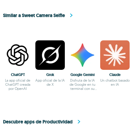
Similar a Sweet Camera Selfie
ChatGPT
Grok
Google Gemini
Claude
La app oficial de
App oficial de la IA
Disfruta de la IA
Un chatbot basado
ChatGPT creada
de X
de Google en tu
en IA
por OpenAI
terminal con su
app oficial
Descubre apps de Productividad