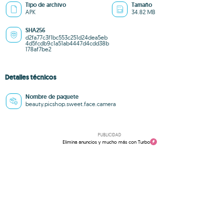
Tipo de archivo
Tamaño
APK
34.82 MB
SHA256
d2fa77c3f1bc553c251d24dea5eb
4d5fcdb9c1a51ab4447d4cdd38b
178af7be2
Detalles técnicos
Nombre de paquete
beauty.picshop.sweet.face.camera
PUBLICIDAD
Elimina anuncios y mucho más con Turbo