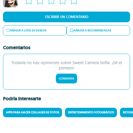
ESCRIBIR UN COMENTARIO
AÑADIR A LISTA DE DESEOS
AÑADIR A RECOMENDADAS
Comentarios
Todavía no hay opiniones sobre Sweet Camera Selfie. ¡Sé el
primero!
COMENTAR
Podría interesarte
APPS PARA HACER COLLAGES DE FOTOS
ENTRETENIMIENTO FOTOGRÁFICO
RETOQU