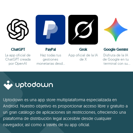
ChatGPT
PayPal
Grok
Google Gemini
La app oficial de
Haz todas tus
App oficial de la IA
Disfruta de la IA
ChatGPT creada
gestiones
de X
de Google en tu
por OpenAI
monetarias desde
terminal con su
el terminal
app oficial
Android
Uptodown es una app store multiplataforma especializada en
Android. Nuestro objetivo es proporcionar acceso libre y gratuito a
un gran catálogo de aplicaciones sin restricciones, ofreciendo una
plataforma de distribución legal accesible desde cualquier
navegador, así como a través de su app oficial.