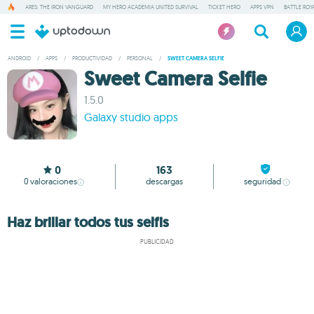
ARES: THE IRON VANGUARD
MY HERO ACADEMIA UNITED SURVIVAL
TICKET HERO
APPS VPN
BATTLE ROY
ANDROID
/
APPS
/
PRODUCTIVIDAD
/
PERSONAL
/
SWEET CAMERA SELFIE
Sweet Camera Selfie
1.5.0
Galaxy studio apps
0
163
0
valoraciones
descargas
seguridad
Haz brillar todos tus selfis
PUBLICIDAD